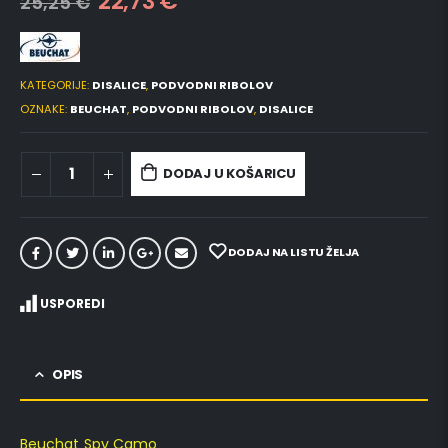
22,73
€
25,25
€
KATEGORIJE:
DISALICE
,
PODVODNI RIBOLOV
OZNAKE:
BEUCHAT
,
PODVODNI RIBOLOV
,
DISALICE
DODAJ U KOŠARICU
DODAJ NA LISTU ŽELJA
USPOREDI
OPIS
Beuchat Spy Camo