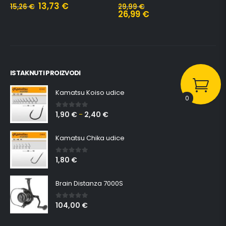
13,73
€
15,26
€
29,99
€
26,99
€
ISTAKNUTI PROIZVODI
Kamatsu Koiso udice
0
1,90
€
2,40
€
0
out of 5
–
Kamatsu Chika udice
1,80
€
0
out of 5
Brain Distanza 7000S
104,00
€
0
out of 5