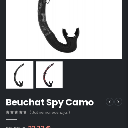
Beuchat Spy Camo
( Još nema recenzija. )
0
out of 5