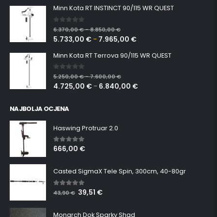
Minn Kota RT INSTINCT 90/115 WR QUEST
0
out of 5
6.370,00
€
8.850,00
€
–
5.733,00
€
7.965,00
€
–
Minn Kota RT Terrova 90/115 WR QUEST
0
out of 5
5.250,00
€
7.600,00
€
–
4.725,00
€
6.840,00
€
–
NAJBOLJA OCJENA
Haswing Protruar 2.0
666,00
€
5.00
out of 5
Casted SigmaX Tele Spin, 300cm, 40-80gr
39,51
€
5.00
out of 5
43,90
€
Monarch Dok Sparky Shad