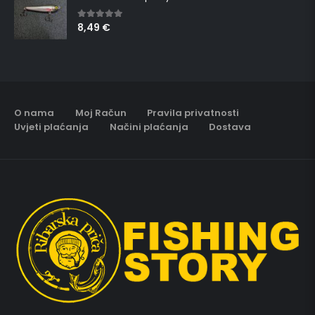
8,49
€
5.00
out of 5
O nama
Moj Račun
Pravila privatnosti
Uvjeti plaćanja
Načini plaćanja
Dostava