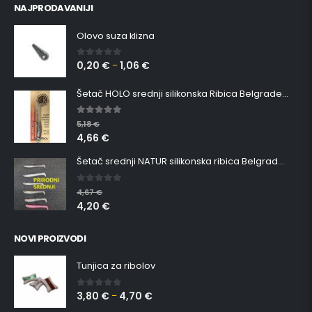
NAJPRODAVANIJI
Olovo suza klizna
0,20
€
1,06
€
0
out of 5
–
Šetač HOLO srednji silikonska Ribica Belgrade Walker
5.00
out of 5
5,18
€
4,66
€
Šetač srednji NATUR silikonska ribica Belgrade Walker
0
out of 5
4,67
€
4,20
€
NOVI PROIZVODI
Tunjica za ribolov
3,80
€
4,70
€
0
out of 5
–