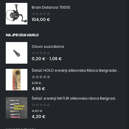
Brain Distanza 7000S
104,00
€
0
out of 5
NAJPRODAVANIJI
Olovo suza klizna
0,20
€
1,06
€
0
out of 5
–
Šetač HOLO srednji silikonska Ribica Belgrade Walker
5.00
out of 5
5,18
€
4,66
€
Šetač srednji NATUR silikonska ribica Belgrade Walker
0
out of 5
4,67
€
4,20
€