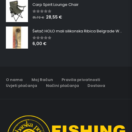
Carp Spirit Lounge Chair
28,55
€
5.00
out of 5
31,72
€
Šetač HOLO mali silikonska Ribica Belgrade Walker
6,00
€
5.00
out of 5
O nama
Moj Račun
Pravila privatnosti
Uvjeti plaćanja
Načini plaćanja
Dostava