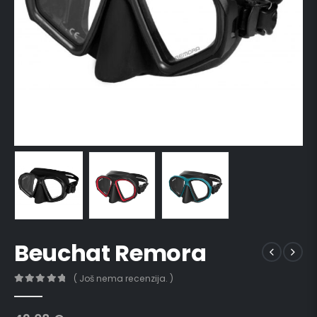
Beuchat Remora
( Još nema recenzija. )
0
out of 5