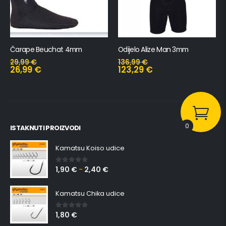
Čarape Beuchat 4mm
Odijelo Alize Man 3mm
29,99
€
136,99
€
26,99
€
123,29
€
0
ISTAKNUTI PROIZVODI
Kamatsu Koiso udice
1,90
€
2,40
€
0
out of 5
–
Kamatsu Chika udice
1,80
€
0
out of 5