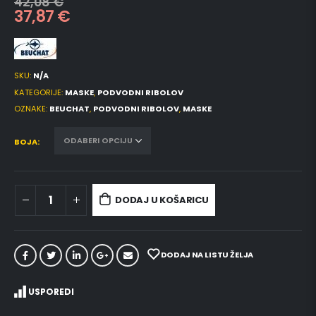
42,08
€
37,87
€
SKU:
N/A
KATEGORIJE:
MASKE
,
PODVODNI RIBOLOV
OZNAKE:
BEUCHAT
,
PODVODNI RIBOLOV
,
MASKE
BOJA
DODAJ U KOŠARICU
DODAJ NA LISTU ŽELJA
USPOREDI