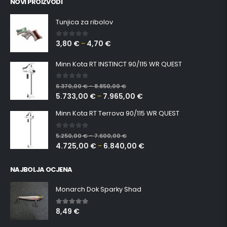
NOVI PROIZVODI
Tunjica za ribolov
3,80
€
4,70
€
0
out of 5
–
Minn Kota RT INSTINCT 90/115 WR QUEST
0
out of 5
6.370,00
€
8.850,00
€
–
5.733,00
€
7.965,00
€
–
Minn Kota RT Terrova 90/115 WR QUEST
0
out of 5
5.250,00
€
7.600,00
€
–
4.725,00
€
6.840,00
€
–
NAJBOLJA OCJENA
Monarch Dok Sparky Shad
8,49
€
5.00
out of 5