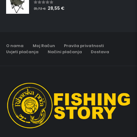
28,55
€
5.00
out of 5
31,72
€
O nama
Moj Račun
Pravila privatnosti
Uvjeti plaćanja
Načini plaćanja
Dostava