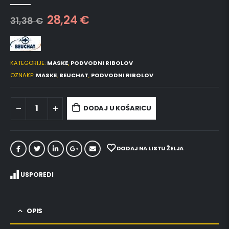
0
out of 5
28,24
€
31,38
€
KATEGORIJE:
MASKE
,
PODVODNI RIBOLOV
OZNAKE:
MASKE
,
BEUCHAT
,
PODVODNI RIBOLOV
DODAJ U KOŠARICU
DODAJ NA LISTU ŽELJA
USPOREDI
OPIS