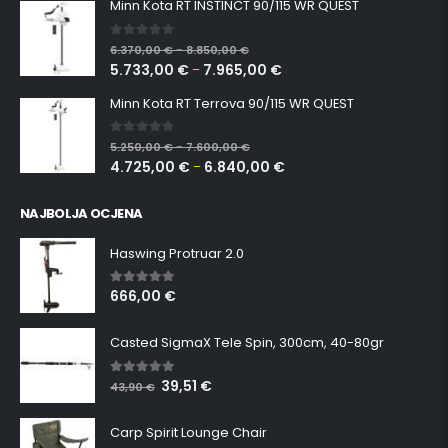
Minn Kota RT INSTINCT 90/115 WR QUEST
0
out of 5
6.370,00
€
8.850,00
€
–
5.733,00
€
7.965,00
€
–
Minn Kota RT Terrova 90/115 WR QUEST
0
out of 5
5.250,00
€
7.600,00
€
–
4.725,00
€
6.840,00
€
–
NAJBOLJA OCJENA
Haswing Protruar 2.0
666,00
€
5.00
out of 5
Casted SigmaX Tele Spin, 300cm, 40-80gr
39,51
€
5.00
out of 5
43,90
€
Carp Spirit Lounge Chair