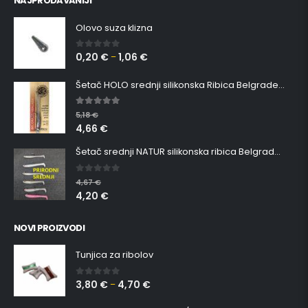
NAJPRODAVANIJI
Olovo suza klizna
0,20
€
1,06
€
0
out of 5
–
Šetač HOLO srednji silikonska Ribica Belgrade Walker
5.00
out of 5
5,18
€
4,66
€
Šetač srednji NATUR silikonska ribica Belgrade Walker
0
out of 5
4,67
€
4,20
€
NOVI PROIZVODI
Tunjica za ribolov
3,80
€
4,70
€
0
out of 5
–