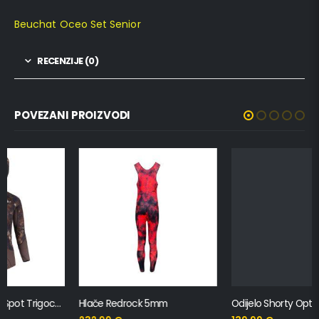
Beuchat Oceo Set Senior
RECENZIJE (0)
POVEZANI PROIZVODI
Hlače Redrock 5mm
Odijelo Shorty Optima Man 3mm