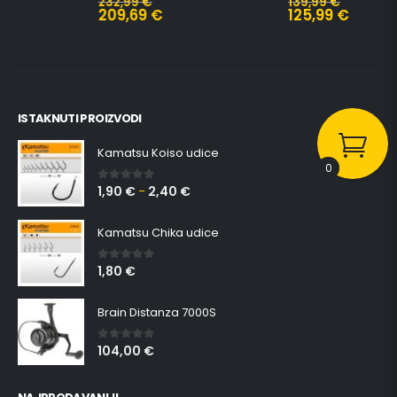
232,99
€
139,99
€
209,69
€
125,99
€
ISTAKNUTI PROIZVODI
Kamatsu Koiso udice
0
1,90
€
2,40
€
0
out of 5
–
Kamatsu Chika udice
1,80
€
0
out of 5
Brain Distanza 7000S
104,00
€
0
out of 5