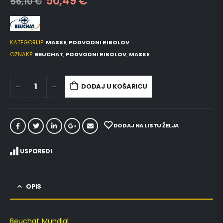
50,49
€
56,10
€
KATEGORIJE:
MASKE
,
PODVODNI RIBOLOV
OZNAKE:
BEUCHAT
,
PODVODNI RIBOLOV
,
MASKE
DODAJ U KOŠARICU
DODAJ NA LISTU ŽELJA
USPOREDI
OPIS
Beuchat Mundial