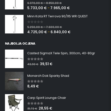
0
out of 5
6.370,00
€
8.850,00
€
–
5.733,00
€
7.965,00
€
–
Minn Kota RT Terrova 90/115 WR QUEST
0
out of 5
5.250,00
€
7.600,00
€
–
4.725,00
€
6.840,00
€
–
NAJBOLJA OCJENA
Casted SigmaX Tele Spin, 300cm, 40-80gr
39,51
€
5.00
out of 5
43,90
€
Monarch Dok Sparky Shad
8,49
€
5.00
out of 5
Carp Spirit Lounge Chair
28,55
€
5.00
out of 5
31,72
€