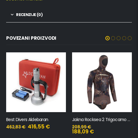
RECENZIJE (0)
POVEZANI PROIZVODI
Best Divers Aldebaran
Jakna Rocksea 2 Trigocamo Wide 7mm
416,55
€
462,83
€
208,99
€
188,09
€