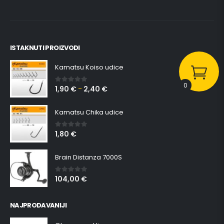
ISTAKNUTI PROIZVODI
Kamatsu Koiso udice
0
1,90
€
2,40
€
0
out of 5
–
Kamatsu Chika udice
1,80
€
0
out of 5
Brain Distanza 7000S
104,00
€
0
out of 5
NAJPRODAVANIJI