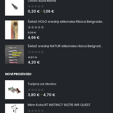
Olovo suza klizna
0,20
€
1,06
€
0
out of 5
–
Šetač HOLO srednji silikonska Ribica Belgrade Walker
5.00
out of 5
5,18
€
4,66
€
Šetač srednji NATUR silikonska ribica Belgrade Walker
0
out of 5
4,67
€
4,20
€
NOVI PROIZVODI
Tunjica za ribolov
3,80
€
4,70
€
0
out of 5
–
Minn Kota RT INSTINCT 90/115 WR QUEST