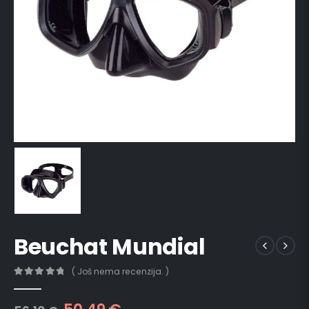
Beuchat Mundial
( Još nema recenzija. )
0
out of 5