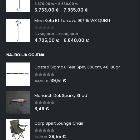
0
out of 5
6.370,00
€
8.850,00
€
–
5.733,00
€
7.965,00
€
–
Minn Kota RT Terrova 90/115 WR QUEST
0
out of 5
5.250,00
€
7.600,00
€
–
4.725,00
€
6.840,00
€
–
NAJBOLJA OCJENA
Casted SigmaX Tele Spin, 300cm, 40-80gr
39,51
€
5.00
out of 5
43,90
€
Monarch Dok Sparky Shad
8,49
€
5.00
out of 5
Carp Spirit Lounge Chair
28,55
€
5.00
out of 5
31,72
€