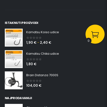
ISTAKNUTI PROIZVODI
Kamatsu Koiso udice
0
1,90
€
2,40
€
0
out of 5
–
Kamatsu Chika udice
1,80
€
0
out of 5
Brain Distanza 7000S
104,00
€
0
out of 5
NAJPRODAVANIJI