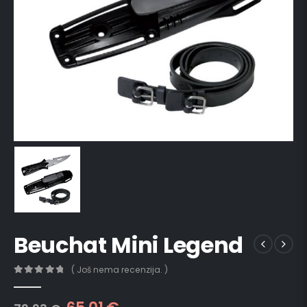
Beuchat Mini Legend
( Još nema recenzija. )
0
out of 5