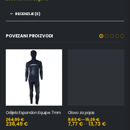
RECENZIJE (0)
POVEZANI PROIZVODI
Odijelo Espandon Equipe 7mm
Olovo za pojas
264,99
€
8,63
€
–
15,26
€
238,49
€
7,77
€
–
13,73
€