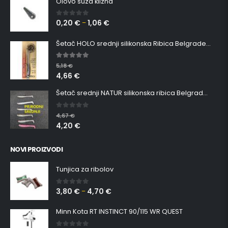
Olovo suza klizna
0,20
€
1,06
€
0
out of 5
–
Šetač HOLO srednji silikonska Ribica Belgrade Walker
5.00
out of 5
5,18
€
4,66
€
Šetač srednji NATUR silikonska ribica Belgrade Walker
0
out of 5
4,67
€
4,20
€
NOVI PROIZVODI
Tunjica za ribolov
3,80
€
4,70
€
0
out of 5
–
Minn Kota RT INSTINCT 90/115 WR QUEST