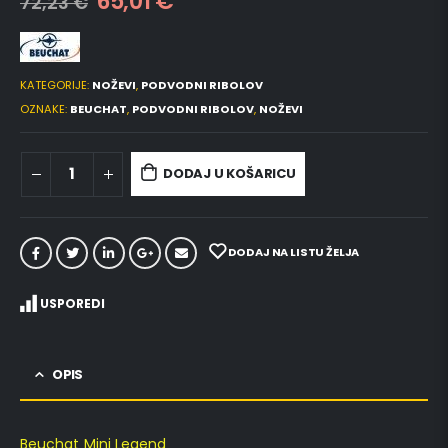
65,01
€
72,23
€
KATEGORIJE:
NOŽEVI
,
PODVODNI RIBOLOV
OZNAKE:
BEUCHAT
,
PODVODNI RIBOLOV
,
NOŽEVI
DODAJ U KOŠARICU
DODAJ NA LISTU ŽELJA
USPOREDI
OPIS
Beuchat Mini Legend