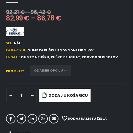
0
out of 5
92,21
€
–
96,42
€
82,99
€
–
86,78
€
SKU:
N/A
KATEGORIJE:
GUME ZA PUŠKU
,
PODVODNI RIBOLOV
OZNAKE:
GUME ZA PUŠKU
,
PUŠKE
,
BEUCHAT
,
PODVODNI RIBOLOV
PROMJER
DODAJ U KOŠARICU
DODAJ NA LISTU ŽELJA