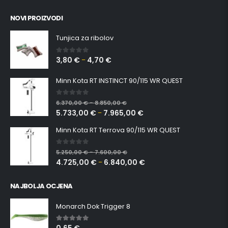
NOVI PROIZVODI
Tunjica za ribolov
3,80
€
4,70
€
0
out of 5
–
Minn Kota RT INSTINCT 90/115 WR QUEST
0
out of 5
6.370,00
€
8.850,00
€
–
5.733,00
€
7.965,00
€
–
Minn Kota RT Terrova 90/115 WR QUEST
0
out of 5
5.250,00
€
7.600,00
€
–
4.725,00
€
6.840,00
€
–
NAJBOLJA OCJENA
Monarch Dok Trigger 8