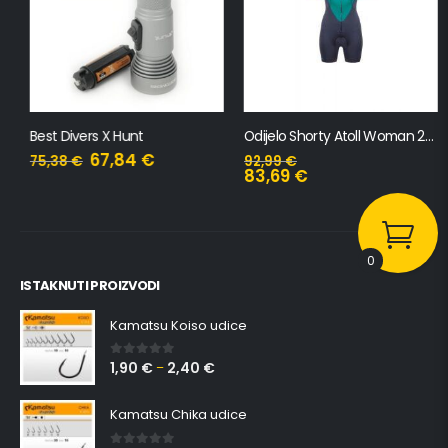
Best Divers X Hunt
Odijelo Shorty Atoll Woman 2mm
67,84
€
75,38
€
92,99
€
83,69
€
0
ISTAKNUTI PROIZVODI
Kamatsu Koiso udice
1,90
€
2,40
€
0
out of 5
–
Kamatsu Chika udice