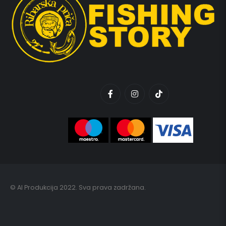
© AI Produkcija 2022. Sva prava zadržana.