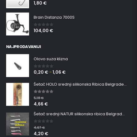
1,80
€
0
out of 5
Brain Distanza 7000S
104,00
€
0
out of 5
NAJPRODAVANIJI
Olovo suza klizna
0,20
€
1,06
€
0
out of 5
–
Šetač HOLO srednji silikonska Ribica Belgrade Walker
5.00
out of 5
5,18
€
4,66
€
Šetač srednji NATUR silikonska ribica Belgrade Walker
0
out of 5
4,67
€
4,20
€