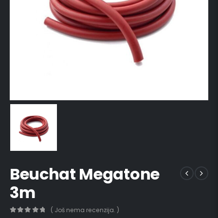
Beuchat Megatone
3m
( Još nema recenzija. )