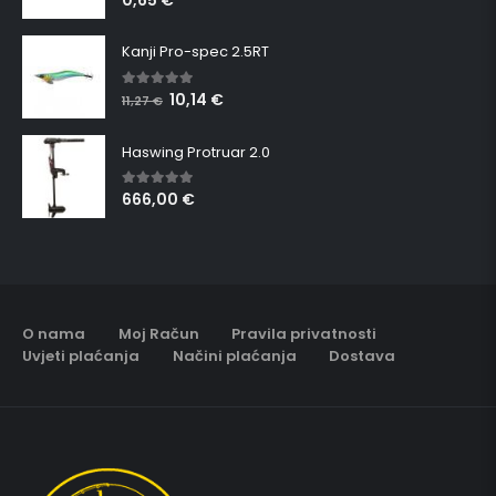
0,65
€
5.00
out of 5
Kanji Pro-spec 2.5RT
10,14
€
5.00
out of 5
11,27
€
Haswing Protruar 2.0
666,00
€
5.00
out of 5
O nama
Moj Račun
Pravila privatnosti
Uvjeti plaćanja
Načini plaćanja
Dostava