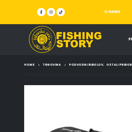
O NAMA
P
HOME
TRGOVINA
PODVODNI RIBOLOV
,
OSTALI PRIBOR