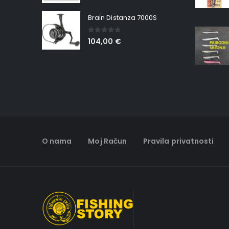
Brain Distanza 7000S
0
out of 5
104,00
€
O nama
Moj Račun
Pravila privatnosti