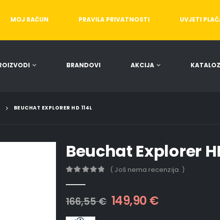
MOJ RAČUN
PRAVILA PRIVATNOSTI
UVJETI PLA
ROIZVODI
BRANDOVI
AKCIJA
KATALOZ
BEUCHAT EXPLORER HD 114L
Beuchat Explorer HD
( Još nema recenzija. )
0
out of 5
149,90
€
166,55
€