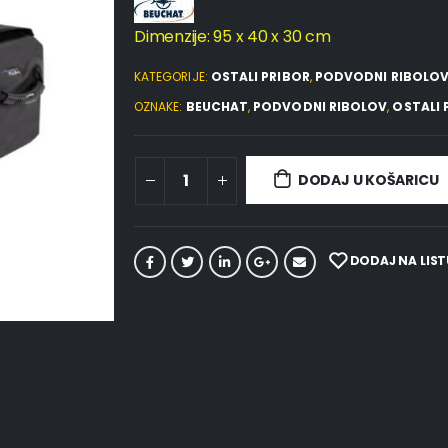
Dimenzije: 95 x 40 x 30 cm
KATEGORIJE:
OSTALI PRIBOR
,
PODVODNI RIBOLO
OZNAKE:
BEUCHAT
,
PODVODNI RIBOLOV
,
OSTALI 
DODAJ U KOŠARICU
DODAJ NA LIST