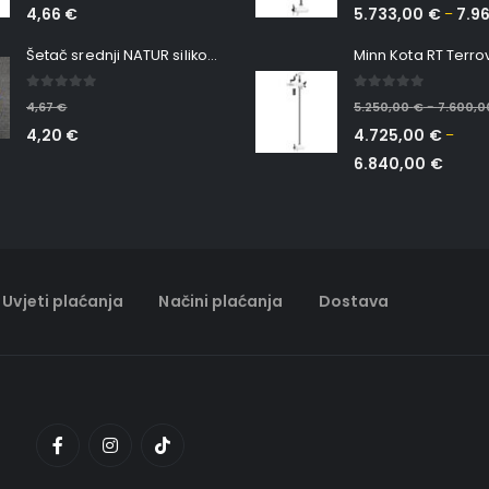
4,66
€
5.733,00
€
7.9
–
Šetač srednji NATUR silikonska ribica Belgrade Walker
0
out of 5
0
out of 5
4,67
€
5.250,00
€
7.600,
–
4,20
€
4.725,00
€
–
6.840,00
€
Uvjeti plaćanja
Načini plaćanja
Dostava