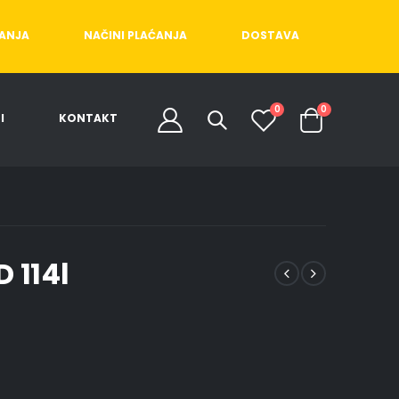
ĆANJA
NAČINI PLAĆANJA
DOSTAVA
0
0
I
KONTAKT
 114l