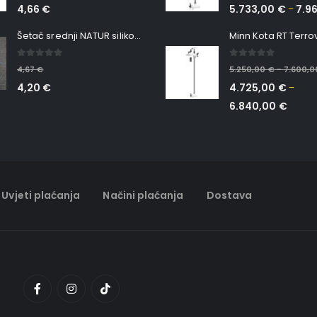
4,66
€
5.733,00
€
7.9
–
Šetač srednji NATUR silikonska ribica Belgrade Walker
0
out of 5
0
out of 5
4,67
€
5.250,00
€
7.600,
–
4,20
€
4.725,00
€
–
6.840,00
€
Uvjeti plaćanja
Načini plaćanja
Dostava