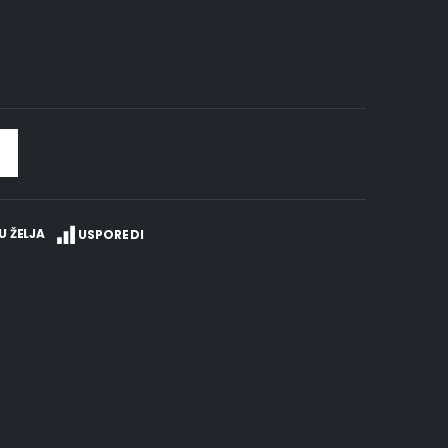
U ŽELJA
USPOREDI