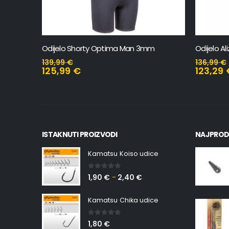
m
Odijelo Alize Lady 3mm
Čarape B
136,99
€
32,99
€
123,29
€
29,69
ISTAKNUTI PROIZVODI
NAJPROD
Kamatsu Koiso udice
0
out of 5
1,90
€
2,40
€
–
Kamatsu Chika udice
0
out of 5
1,80
€