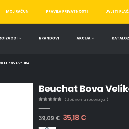
MOJ RAČUN
PRAVILA PRIVATNOSTI
UVJETI PLA
ROIZVODI
BRANDOVI
AKCIJA
KATALOZ
HAT BOVA VELIKA
Beuchat Bova Veli
( Još nema recenzija. )
0
out of 5
35,18
€
39,09
€