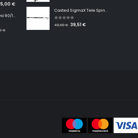
65,00
€
Casted SigmaX Tele Spin, 300cm, 40-80gr
Minn Kota RT Terrova 90/115 WR QUEST
5.00
out of 5
39,51
€
43,90
€
00
€