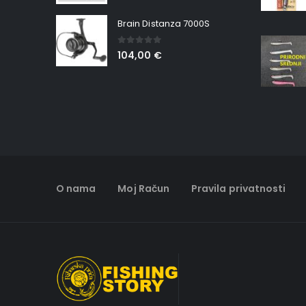
Brain Distanza 7000S
0
out of 5
104,00
€
O nama
Moj Račun
Pravila privatnosti