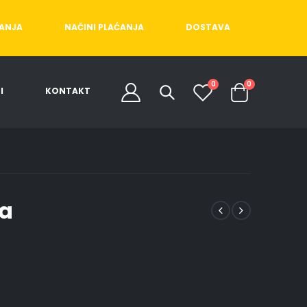
ĆANJA
NAČINI PLAĆANJA
DOSTAVA
0
0
I
KONTAKT
ka