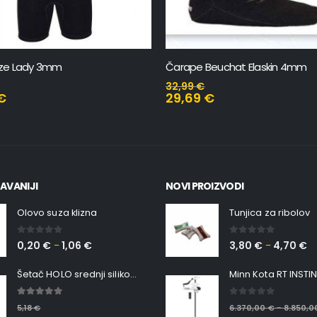
euchat Elaskin 4mm
Best Divers Aldebaran
416,55
€
462,83
€
€
AVANIJI
NOVI PROIZVODI
Olovo suza klizna
Tunjica za ribolov
0
out of 5
0
out of 5
0,20
€
1,06
€
3,80
€
4,70
€
–
–
Šetač HOLO srednji silikonska Ribica Belgrade Walker
5.00
out of 5
0
out of 5
5,18
€
6.370,00
€
8.850,
–