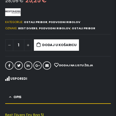
25,25
€
28,05
€
KATEGORIJE:
OSTALI PRIBOR
,
PODVODNI RIBOLOV
OZNAKE:
BEST DIVERS
,
PODVODNI RIBOLOV
,
OSTALI PRIBOR
DODAJ U KOŠARICU
DODAJ NA LISTU ŽELJA
USPOREDI
OPIS
Best Divers Dry Bag 5l