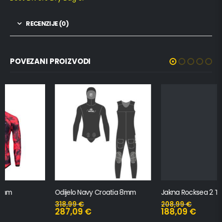
RECENZIJE (0)
POVEZANI PROIZVODI
Odijelo Navy Croatia 8mm
Jakna Rocksea 2 Trigocamo Wide 7mm
318,99
€
208,99
€
287,09
€
188,09
€