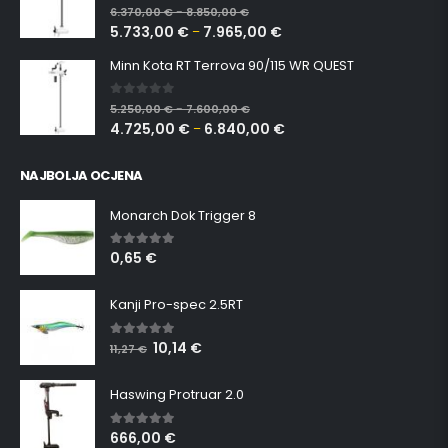
0
out of 5
6.370,00
€
8.850,00
€
–
5.733,00
€
7.965,00
€
–
Minn Kota RT Terrova 90/115 WR QUEST
0
out of 5
5.250,00
€
7.600,00
€
–
4.725,00
€
6.840,00
€
–
NAJBOLJA OCJENA
Monarch Dok Trigger 8
0,65
€
5.00
out of 5
Kanji Pro-spec 2.5RT
10,14
€
5.00
out of 5
11,27
€
Haswing Protruar 2.0
666,00
€
5.00
out of 5