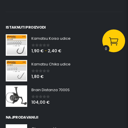
ISTAKNUTI PROIZVODI
Kamatsu Koiso udice
0
1,90
€
2,40
€
0
out of 5
–
Kamatsu Chika udice
1,80
€
0
out of 5
Brain Distanza 7000S
104,00
€
0
out of 5
NAJPRODAVANIJI