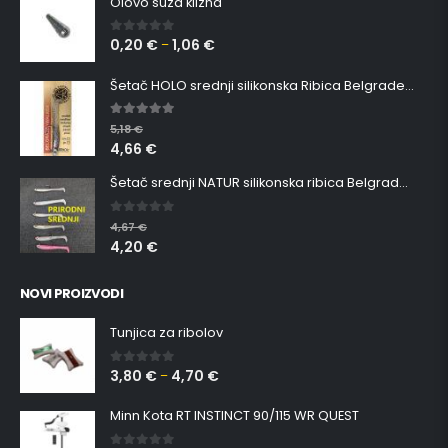
Olovo suza klizna
0,20
€
1,06
€
0
out of 5
–
Šetač HOLO srednji silikonska Ribica Belgrade Walker
5.00
out of 5
5,18
€
4,66
€
Šetač srednji NATUR silikonska ribica Belgrade Walker
0
out of 5
4,67
€
4,20
€
NOVI PROIZVODI
Tunjica za ribolov
3,80
€
4,70
€
0
out of 5
–
Minn Kota RT INSTINCT 90/115 WR QUEST