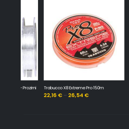
 Prozirni
Trabucco X8 Extreme Pro 150m
Yamashita
22,16
€
–
26,54
€
4,65
€