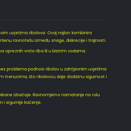
 svim uvjetima ribolova. Ovaj najlon kombinira
šenu ravnotežu između snage, diskrecije i trajnosti.
va opreznih vrsta riba ili u bistrim vodama.
 bez problema podnosi ribolov u zahtjevnim uvjetima
nim trenucima, što ribolovcu daje dodatnu sigurnost i
rolirane izbačaje. Ravnomjerno namatanje na rolu
 i sigurnije kačenje.