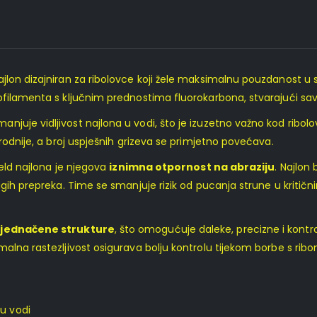
najlon dizajniran za ribolovce koji žele maksimalnu pouzdanost u
ofilamenta s ključnim prednostima fluorokarbona, stvarajući savr
njuje vidljivost najlona u vodi, što je izuzetno važno kod ribolo
rodnije, a broj uspješnih grizeva se primjetno povećava.
ield najlona je njegova
iznimna otpornost na abraziju
. Najlon
ugih prepreka. Time se smanjuje rizik od pucanja strune u kritič
ujednačene strukture
, što omogućuje daleke, precizne i kont
alna rastezljivost osigurava bolju kontrolu tijekom borbe s ribom
 u vodi