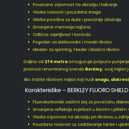
Povećana otpornost na abraziju i habanje
Visoka nosivost i pouzdana snaga
Glatka površina za duže i preciznije izbačaje
Smanjena memorija najlona
Odlična osjetljivost i kontrola
Pogodan za slatkovodni i morski ribolov
Idealan za spinning, feeder i klasični ribolov
Duljina od
274 metra
omogućuje potpuno punjenje rol
proizvod renomiranog brenda
Berkley
, ovaj najlon
Ako tražite ribolovni najlon koji nudi
snagu, diskrecij
Karakteristike – BERKLEY FLUORO SHIEL
Fluorokarbonski zaštitni sloj za povećanu diskrec
Smanjena refleksija svjetlosti u bistrim i plitk
Visoka otpornost na abraziju pri ribolovu u zah
Pouzdana nosivost uz zadržavanje tanke i ujed