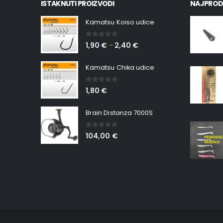
ISTAKNUTI PROIZVODI
NAJPROD
Kamatsu Koiso udice
0
out of 5
1,90
€
2,40
€
–
Kamatsu Chika udice
0
out of 5
1,80
€
Brain Distanza 7000S
0
out of 5
104,00
€