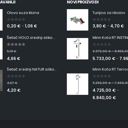
AVANIJI
NOVI PROIZVODI
Olovo suza klizna
Tunjica za ribolov
0
out of 5
0
out of 5
0,20
€
1,06
€
3,80
€
4,70
€
–
–
Šetač HOLO srednji silikonska Ribica Belgrade Walker
5.00
out of 5
0
out of 5
5,18
€
6.370,00
€
8.850,
–
4,66
€
5.733,00
€
7.9
–
Šetač srednji NATUR silikonska ribica Belgrade Walker
0
out of 5
0
out of 5
4,67
€
5.250,00
€
7.600,
–
4,20
€
4.725,00
€
–
6.840,00
€