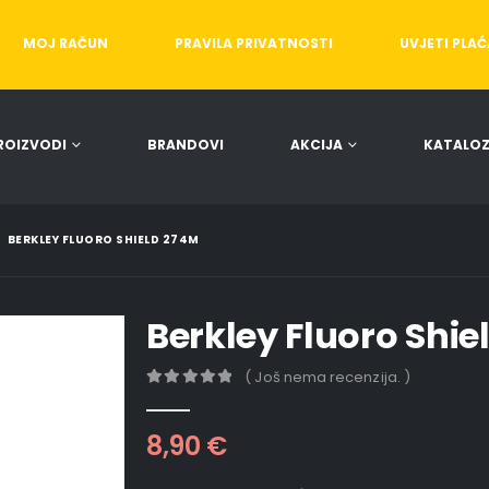
MOJ RAČUN
PRAVILA PRIVATNOSTI
UVJETI PLA
ROIZVODI
BRANDOVI
AKCIJA
KATALOZ
BERKLEY FLUORO SHIELD 274M
Berkley Fluoro Shi
( Još nema recenzija. )
0
out of 5
8,90
€