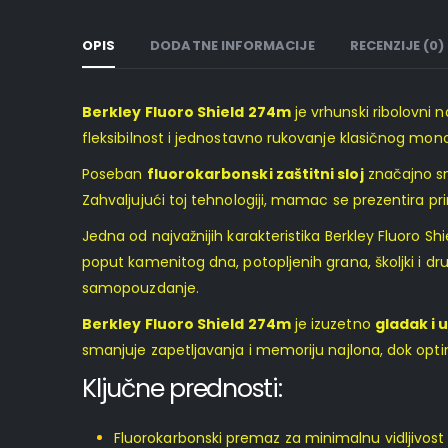
OPIS
DODATNE INFORMACIJE
RECENZIJE (0)
Berkley Fluoro Shield 274m
je vrhunski ribolovni 
fleksibilnost i jednostavno rukovanje klasičnog mon
Poseban
fluorokarbonski zaštitni sloj
značajno sma
Zahvaljujući toj tehnologiji, mamac se prezentira pri
Jedna od najvažnijih karakteristika Berkley Fluoro Sh
poput kamenitog dna, potopljenih grana, školjki i dr
samopouzdanje.
Berkley Fluoro Shield 274m
je izuzetno
gladak i 
smanjuje zapetljavanja i memoriju najlona, dok optim
Ključne prednosti:
Fluorokarbonski premaz za minimalnu vidljivost