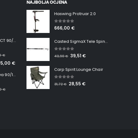
NAJBOLJA OCJENA
Haswing Protruar 2.0
5.00
out of 5
666,00
€
Minn Kota RT INSTINCT 90/115 WR QUEST
Casted SigmaX Tele Spin, 300cm, 40-80gr
5.00
out of 5
00
€
39,51
€
43,90
€
65,00
€
Carp Spirit Lounge Chair
Minn Kota RT Terrova 90/115 WR QUEST
5.00
out of 5
28,55
€
31,72
€
00
€