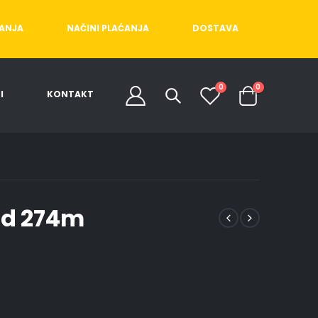
ĆANJA
NAČINI PLAĆANJA
DOSTAVA
0
0
I
KONTAKT
eld 274m