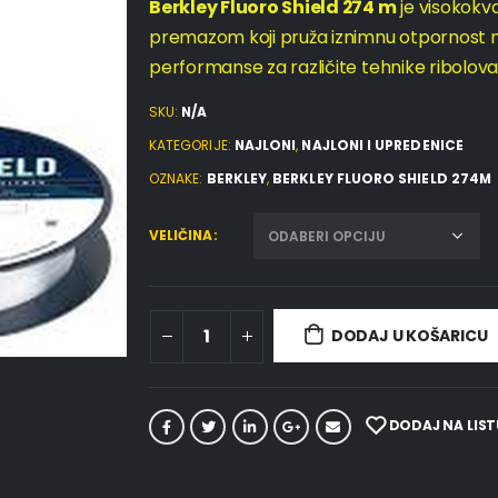
Berkley Fluoro Shield 274 m
je visokokva
premazom koji pruža iznimnu otpornost na 
performanse za različite tehnike ribolova
SKU:
N/A
KATEGORIJE:
NAJLONI
,
NAJLONI I UPREDENICE
OZNAKE:
BERKLEY
,
BERKLEY FLUORO SHIELD 274M
VELIČINA
DODAJ U KOŠARICU
DODAJ NA LIST