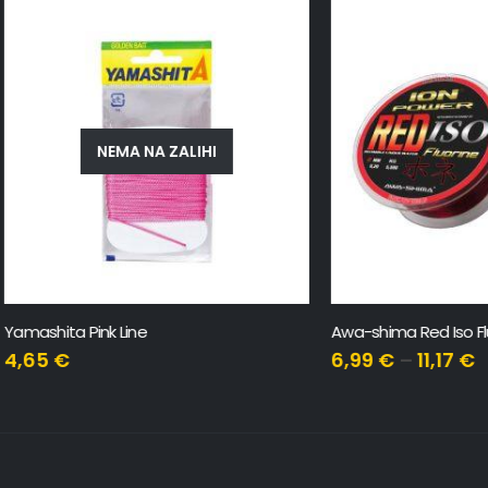
NEMA NA ZALIHI
 Pink Line
Awa-shima Red Iso Fluorine 30
6,99
€
–
11,17
€