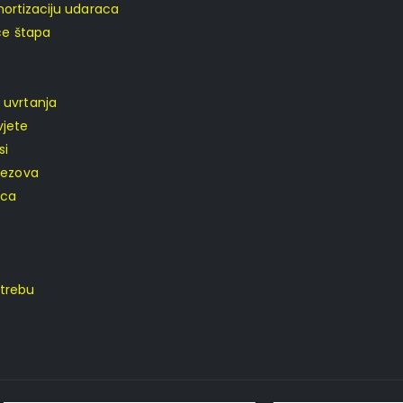
amortizaciju udaraca
ice štapa
 uvrtanja
vjete
si
vezova
aca
trebu