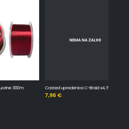
NEMA NA ZALIHI
0m
Casted upredenica C-Braid x4, 150m, 0.285mm, 12.3kg
Casted u
7,96
€
15,79