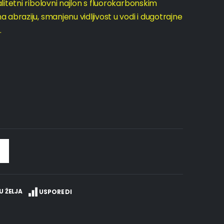
litetni ribolovni najlon s fluorokarbonskim
abraziju, smanjenu vidljivost u vodi i dugotrajne
.
U ŽELJA
USPOREDI