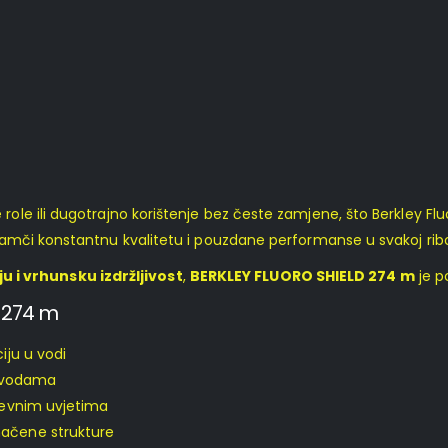
e ili dugotrajno korištenje bez česte zamjene, što Berkley Fluo
 jamči konstantnu kvalitetu i pouzdane performanse u svakoj ribol
u i vrhunsku izdržljivost
,
BERKLEY FLUORO SHIELD 274 m
je p
D 274 m
iju u vodi
im vodama
tjevnim uvjetima
načene strukture