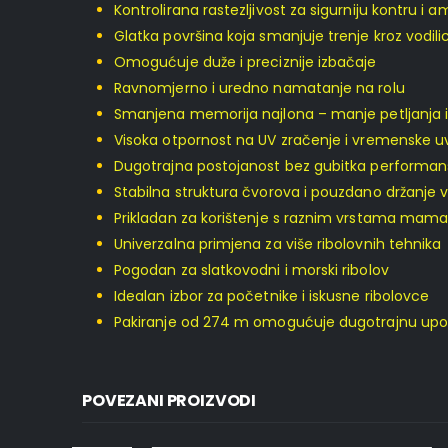
Kontrolirana rastezljivost za sigurniju kontru i 
Glatka površina koja smanjuje trenje kroz vodil
Omogućuje duže i preciznije izbačaje
Ravnomjerno i uredno namatanje na rolu
Smanjena memorija najlona – manje petljanja i
Visoka otpornost na UV zračenje i vremenske u
Dugotrajna postojanost bez gubitka performan
Stabilna struktura čvorova i pouzdano držanje 
Prikladan za korištenje s raznim vrstama mam
Univerzalna primjena za više ribolovnih tehnika
Pogodan za slatkovodni i morski ribolov
Idealan izbor za početnike i iskusne ribolovce
Pakiranje od 274 m omogućuje dugotrajnu upo
POVEZANI PROIZVODI