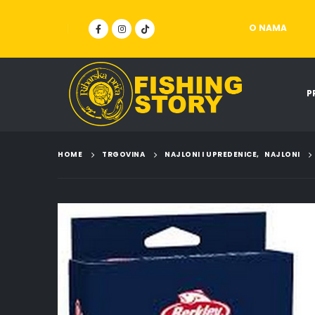
O NAMA
P
HOME
TRGOVINA
NAJLONI I UPREDENICE
,
NAJLONI