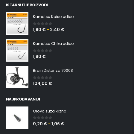
ISTAKNUTI PROIZVODI
Kamatsu Koiso udice
1,90
€
2,40
€
0
out of 5
–
Kamatsu Chika udice
1,80
€
0
out of 5
Brain Distanza 7000S
104,00
€
0
out of 5
NAJPRODAVANIJI
Olovo suza klizna
0,20
€
1,06
€
0
out of 5
–