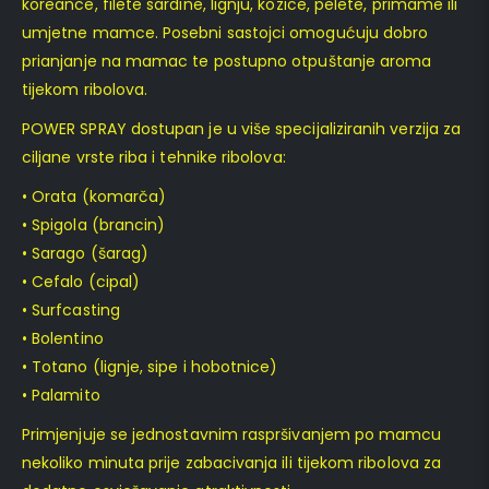
koreance, filete sardine, lignju, kozice, pelete, primame ili
umjetne mamce. Posebni sastojci omogućuju dobro
prianjanje na mamac te postupno otpuštanje aroma
tijekom ribolova.
POWER SPRAY dostupan je u više specijaliziranih verzija za
ciljane vrste riba i tehnike ribolova:
• Orata (komarča)
• Spigola (brancin)
• Sarago (šarag)
• Cefalo (cipal)
• Surfcasting
• Bolentino
• Totano (lignje, sipe i hobotnice)
• Palamito
Primjenjuje se jednostavnim raspršivanjem po mamcu
nekoliko minuta prije zabacivanja ili tijekom ribolova za