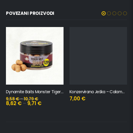
POVEZANI PROIZVODI
Dynamite Baits Monster Tiger Nut Hard Hookbait
Konzervirana Ješka – Calamaretto
7,00
€
9,58
€
–
10,79
€
8,62
€
–
9,71
€