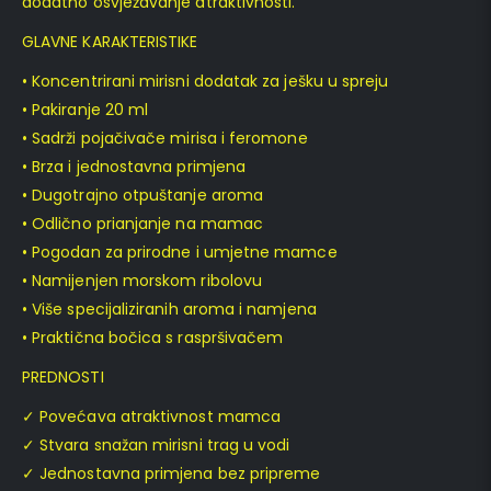
dodatno osvježavanje atraktivnosti.
GLAVNE KARAKTERISTIKE
• Koncentrirani mirisni dodatak za ješku u spreju
• Pakiranje 20 ml
• Sadrži pojačivače mirisa i feromone
• Brza i jednostavna primjena
• Dugotrajno otpuštanje aroma
• Odlično prianjanje na mamac
• Pogodan za prirodne i umjetne mamce
• Namijenjen morskom ribolovu
• Više specijaliziranih aroma i namjena
• Praktična bočica s raspršivačem
PREDNOSTI
✓ Povećava atraktivnost mamca
✓ Stvara snažan mirisni trag u vodi
✓ Jednostavna primjena bez pripreme