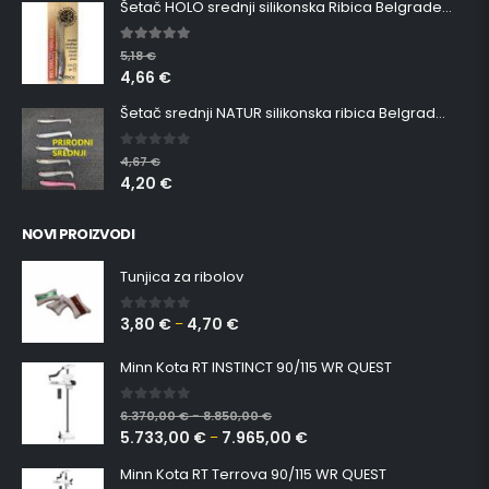
Šetač HOLO srednji silikonska Ribica Belgrade Walker
5.00
out of 5
5,18
€
4,66
€
Šetač srednji NATUR silikonska ribica Belgrade Walker
0
out of 5
4,67
€
4,20
€
NOVI PROIZVODI
Tunjica za ribolov
3,80
€
4,70
€
0
out of 5
–
Minn Kota RT INSTINCT 90/115 WR QUEST
0
out of 5
6.370,00
€
8.850,00
€
–
5.733,00
€
7.965,00
€
–
Minn Kota RT Terrova 90/115 WR QUEST