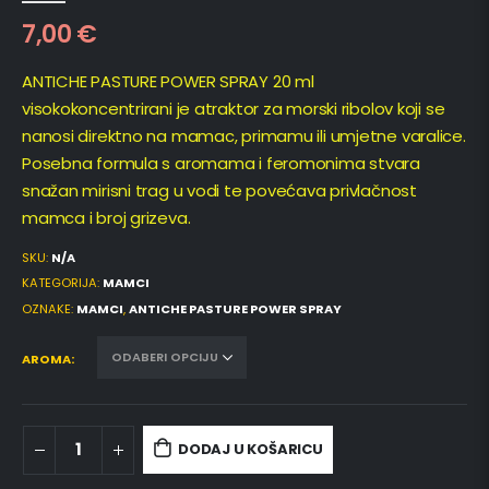
7,00
€
ANTICHE PASTURE POWER SPRAY 20 ml
visokokoncentrirani je atraktor za morski ribolov koji se
nanosi direktno na mamac, primamu ili umjetne varalice.
Posebna formula s aromama i feromonima stvara
snažan mirisni trag u vodi te povećava privlačnost
mamca i broj grizeva.
SKU:
N/A
KATEGORIJA:
MAMCI
OZNAKE:
MAMCI
,
ANTICHE PASTURE POWER SPRAY
AROMA
DODAJ U KOŠARICU