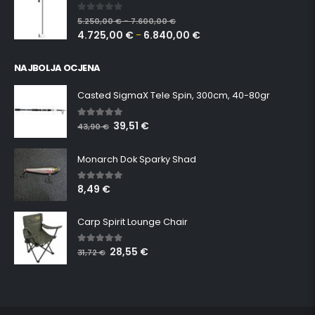
0
out of 5
5.250,00
€
7.600,00
€
–
4.725,00
€
6.840,00
€
–
NAJBOLJA OCJENA
Casted SigmaX Tele Spin, 300cm, 40-80gr
39,51
€
5.00
out of 5
43,90
€
Monarch Dok Sparky Shad
8,49
€
5.00
out of 5
Carp Spirit Lounge Chair
28,55
€
5.00
out of 5
31,72
€