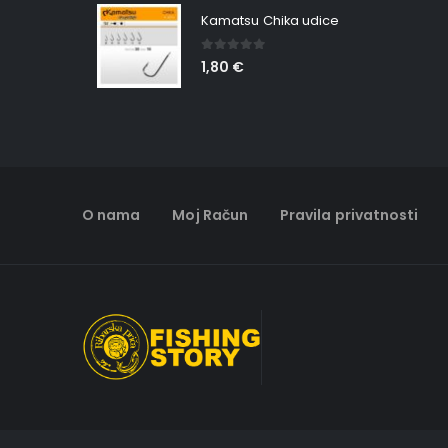
Kamatsu Chika udice
0
out of 5
1,80
€
O nama
Moj Račun
Pravila privatnosti