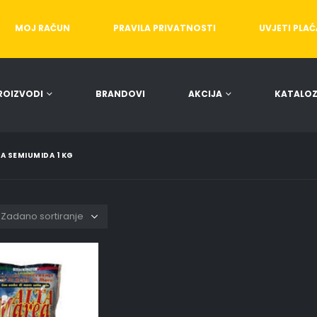
MOJ RAČUN
PRAVILA PRIVATNOSTI
UVJETI PLA
ROIZVODI
BRANDOVI
AKCIJA
KATALOZ
A SEMIUMIDA 1 KG