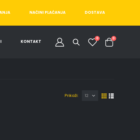
ĆANJA
NAČINI PLAĆANJA
DOSTAVA
0
0
I
KONTAKT
Prikaži: