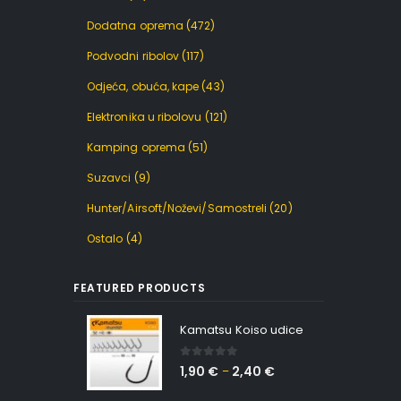
Dodatna oprema
(472)
Podvodni ribolov
(117)
Odjeća, obuća, kape
(43)
Elektronika u ribolovu
(121)
Kamping oprema
(51)
Suzavci
(9)
Hunter/Airsoft/Noževi/Samostreli
(20)
Ostalo
(4)
FEATURED PRODUCTS
Kamatsu Koiso udice
0
out of 5
1,90
€
2,40
€
–