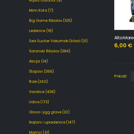
Aqilla Outdoor
(9)
Minn Kota
(7)
Big Game Ribolov
(105)
Ledenice
(16)
Sea Sucker Vakumski Držači
(31)
6,00
€
Šaranski Ribolov
(384)
Akcija
(14)
Štapovi
(356)
Prikaži:
Role
(240)
Varalice
(436)
Udice
(173)
Olova i jigg glave
(23)
Najloni i upredenice
(147)
Mamci
(31)