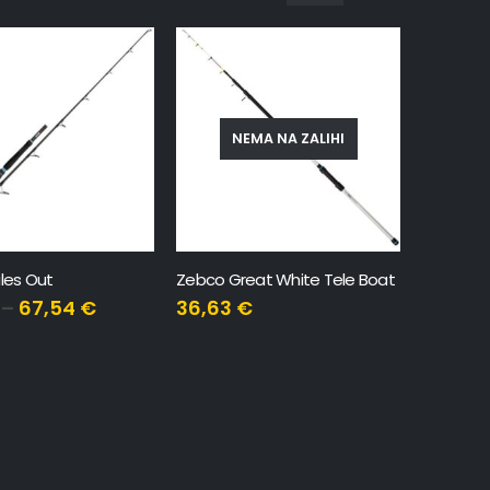
NEMA NA ZALIHI
iles Out
Zebco Great White Tele Boat
–
67,54
€
36,63
€