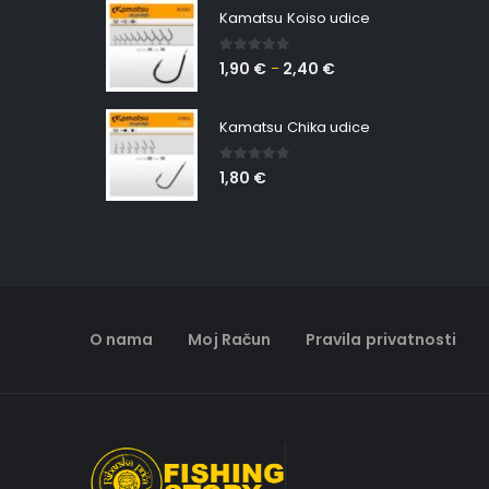
Kamatsu Koiso udice
0
out of 5
1,90
€
2,40
€
–
Kamatsu Chika udice
0
out of 5
1,80
€
O nama
Moj Račun
Pravila privatnosti