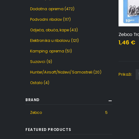
Dodatna oprema
(472)
Podvodni ribolov
(117)
Odjeća, obuća, kape
(43)
Zebco Tr
Elektronika u ribolovu
(121)
1,46
€
Kamping oprema
(51)
Suzavci
(9)
Hunter/Airsoft/Noževi/Samostreli
(20)
Prikaži:
Ostalo
(4)
BRAND
Zebco
5
FEATURED PRODUCTS