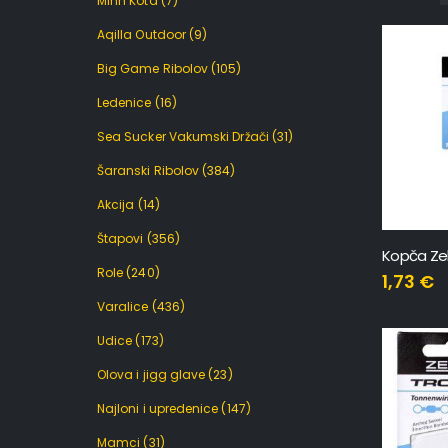
Minn Kota
(7)
Aqilla Outdoor
(9)
Big Game Ribolov
(105)
Ledenice
(16)
Sea Sucker Vakumski Držači
(31)
Šaranski Ribolov
(384)
Akcija
(14)
Štapovi
(356)
Role
(240)
1,73
€
Varalice
(436)
Udice
(173)
Olova i jigg glave
(23)
Najloni i upredenice
(147)
Mamci
(31)