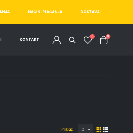
ĆANJA
NAČINI PLAĆANJA
DOSTAVA
0
0
I
KONTAKT
Prikaži: