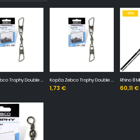
-30%
Kopča Zebco Trophy Double Swivel 32mm
Kopča Zebco Trophy Double Swivel 48mm
Rhino 8 M
1,73
€
60,11
€