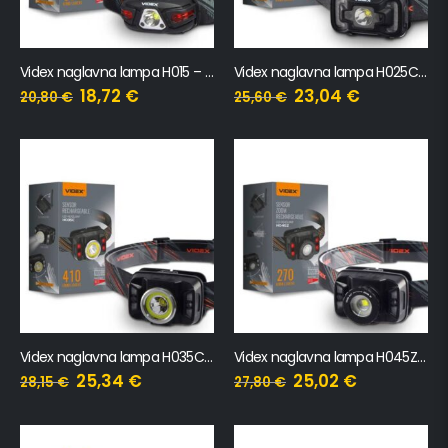
Videx naglavna lampa H015 – 330Lm
Videx naglavna lampa H025C – 310Lm
18,72
€
23,04
€
20,80
€
25,60
€
Videx naglavna lampa H035C – 410Lm
Videx naglavna lampa H045Z – 270LM
25,34
€
25,02
€
28,15
€
27,80
€