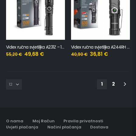
Videx ručna svjetiljka A231Z – 1500Lm
Videx ručna svjetiljka A244RH – 600Lm
49,68
€
36,81
€
55,20
€
40,90
€
1
2
O nama
Moj Račun
Pravila privatnosti
Uvjeti plaćanja
Načini plaćanja
Dostava