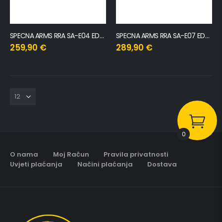
SPECNA ARMS RRA SA-E04 EDGE CARBINE AIRSOFT REPLICA – CHAOS GREY
SPECNA ARMS RRA SA-E07 EDGE CARBINE AIRSOFT REPLICA – LIGHT OPS STOCK – GRAY
259,90
€
289,90
€
0
O nama
Moj Račun
Pravila privatnosti
Uvjeti plaćanja
Načini plaćanja
Dostava