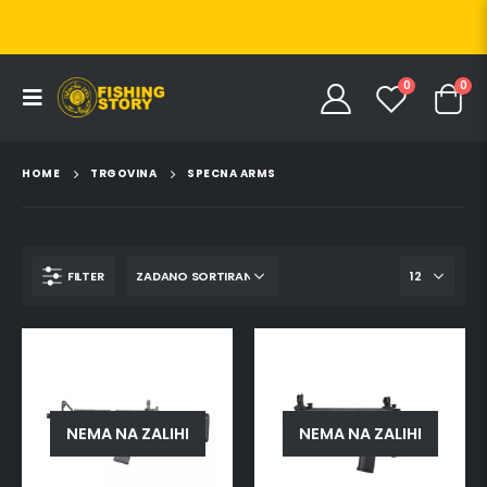
0
0
HOME
TRGOVINA
SPECNA ARMS
FILTER
NEMA NA ZALIHI
NEMA NA ZALIHI