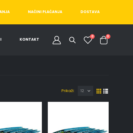
ĆANJA
NAČINI PLAĆANJA
DOSTAVA
0
0
I
KONTAKT
Prikaži: