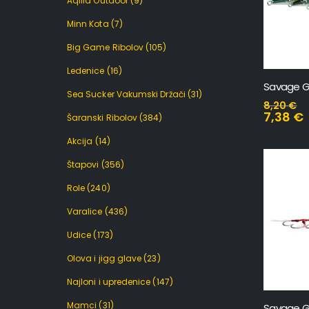
Aqilla Outdoor
(9)
Minn Kota
(7)
Big Game Ribolov
(105)
Ledenice
(16)
Sea Sucker Vakumski Držači
(31)
8,20
€
7,38
€
Šaranski Ribolov
(384)
Akcija
(14)
Štapovi
(356)
Role
(240)
Varalice
(436)
Udice
(173)
Olova i jigg glave
(23)
Najloni i upredenice
(147)
Mamci
(31)