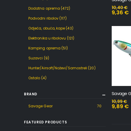
10,40
€
Dodatna oprema
(472)
9,36
€
Podvodni ribolov
(117)
Odjeća, obuća, kape
(43)
Elektronika u ribolovu
(121)
Kamping oprema
(51)
Suzavci
(9)
Hunter/Airsoft/Noževi/Samostreli
(20)
Ostalo
(4)
BRAND
10,99
€
9,89
€
Savage Gear
70
FEATURED PRODUCTS