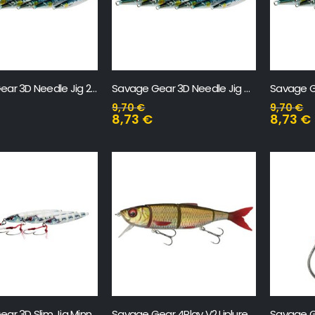
Savage Gear 3D Needle Jig 20 gr
Savage Gear 3D Needle Jig 40 gr
9,70
€
9,70
€
8,73
€
8,73
€
Savage Gear 3D Slim Jig Minnow 40 gr
Savage Gear 4Play V2 Liplure