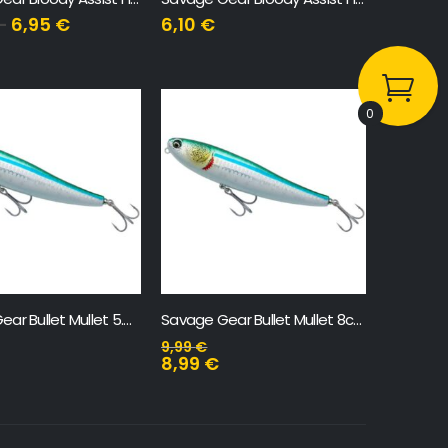
–
6,95
€
6,10
€
0
Savage Gear Bullet Mullet 5.5cm
Savage Gear Bullet Mullet 8cm
9,99
€
8,99
€