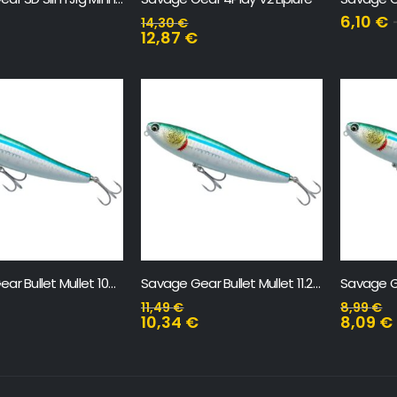
6,10
€
14,30
€
12,87
€
Savage Gear Bullet Mullet 10cm
Savage Gear Bullet Mullet 11.2cm
11,49
€
8,99
€
10,34
€
8,09
€