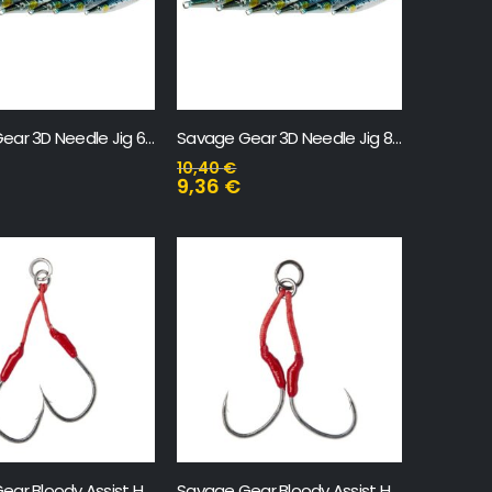
Savage Gear 3D Needle Jig 60 gr
Savage Gear 3D Needle Jig 80 gr
10,40
€
9,36
€
Savage Gear Bloody Assist Hook J
Savage Gear Bloody Assist Hook SJ