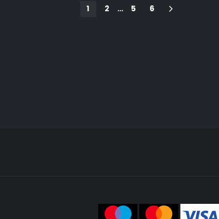
1
2
…
5
6