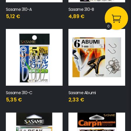
Sasame 310-A
Sasame 310-B
5,12
€
4,89
€
0
Sasame 310-C
Sasame Abumi
5,35
€
2,33
€