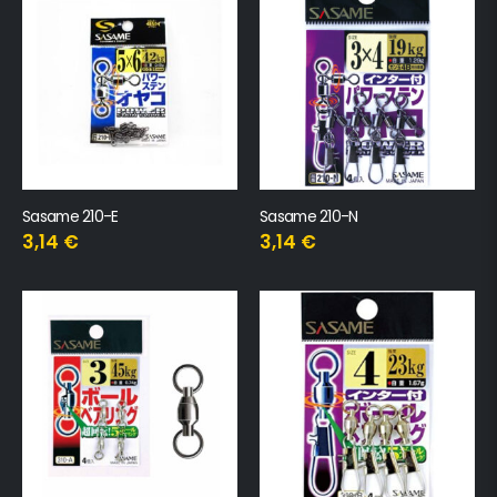
Sasame 210-E
Sasame 210-N
3,14
€
3,14
€