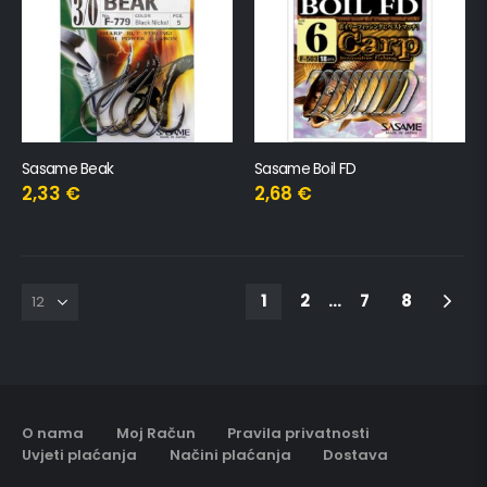
Sasame Beak
Sasame Boil FD
2,33
€
2,68
€
1
2
…
7
8
O nama
Moj Račun
Pravila privatnosti
Uvjeti plaćanja
Načini plaćanja
Dostava