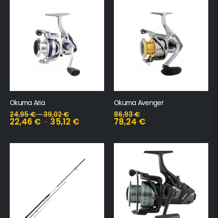
Okuma Aria
Okuma Avenger
24,95
€
–
39,02
€
86,93
€
22,46
€
–
35,12
€
78,24
€