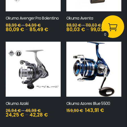
Okuma Avenger Pro Bolentino
Okuma Aventa
88,99
€
–
94,99
€
88,92
€
–
110,03
€
80,09
€
–
85,49
€
80,03
€
–
99,03
€
0
Okuma Azaki
Okuma Azores Blue 5500
143,91
€
26,94
€
–
46,98
€
159,90
€
24,25
€
–
42,28
€