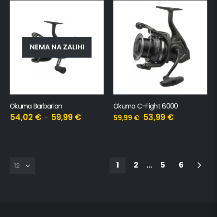
NEMA NA ZALIHI
Okuma Barbarian
Okuma C-Fight 6000
54,02
€
–
59,99
€
53,99
€
59,99
€
1
2
…
5
6