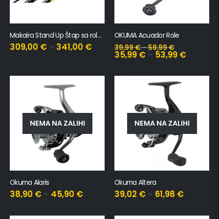
Makaira Stand Up Štap sa rolerima
OKUMA Acuador Role
309,00
€
–
341,00
€
39,99
€
–
59,99
€
35,99
€
–
53,99
€
NEMA NA ZALIHI
NEMA NA ZALIHI
Okuma Alaris
Okuma Altera
38,90
€
–
45,90
€
39,02
€
–
61,98
€