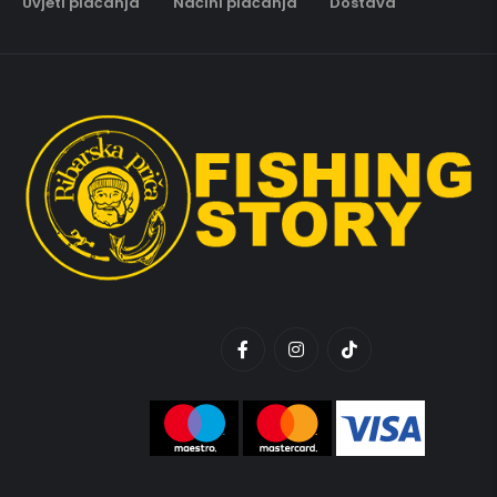
Uvjeti plaćanja
Načini plaćanja
Dostava