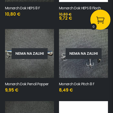
Monarch Dok HEPS 8 F
Monarch Dok HEPS 8 Flach
10,80
€
10,80
€
9,72
€
0
NEMA NA ZALIHI
NEMA NA ZALIHI
Monarch Dok Pencil Popper
Monarch Dok Pitch 8 F
9,95
€
8,49
€