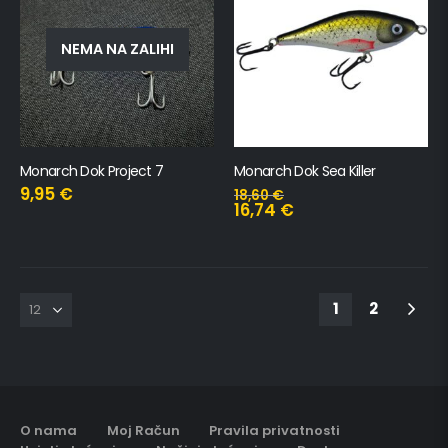
NEMA NA ZALIHI
Monarch Dok Project 7
Monarch Dok Sea Killer
9,95
€
18,60
€
16,74
€
1
2
O nama
Moj Račun
Pravila privatnosti