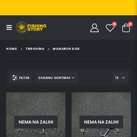
0
0
HOME
TRGOVINA
MONARCH DOK
FILTER
NEMA NA ZALIHI
NEMA NA ZALIHI