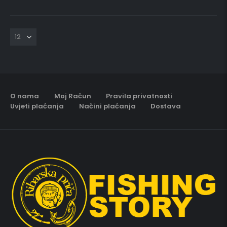
O nama
Moj Račun
Pravila privatnosti
Uvjeti plaćanja
Načini plaćanja
Dostava