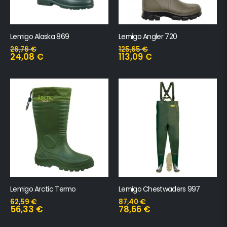
Lemigo Alaska 869
Lemigo Angler 720
26,76
€
125,65
€
24,08
€
113,09
€
Lemigo Arctic Termo
Lemigo Chestwaders 997
62,59
€
87,40
€
56,33
€
78,66
€