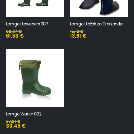
Lemigo Hipwaders 987
Lemigo Uložak za Grenlander Čizme
68,37
€
15,12
€
61,53
€
13,61
€
Lemigo Wader 892
37,21
€
33,49
€