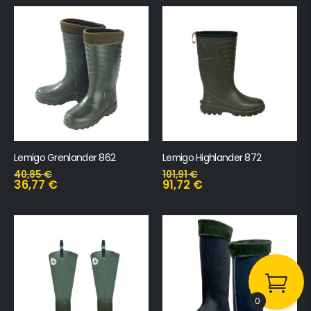
Lemigo Grenlander 862
Lemigo Highlander 872
40,85
€
101,91
€
36,77
€
91,72
€
0