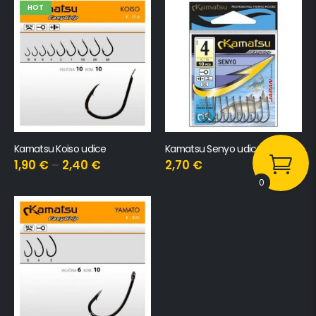
HOT
Kamatsu Koiso udice
Kamatsu Senyo udice
1,90
€
–
2,40
€
2,70
€
0