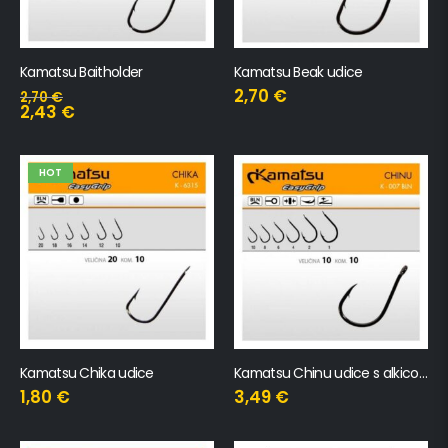
Kamatsu Baitholder
Kamatsu Beak udice
2,70
€
2,70
€
2,43
€
HOT
Kamatsu Chika udice
Kamatsu Chinu udice s alkicom
1,80
€
3,49
€