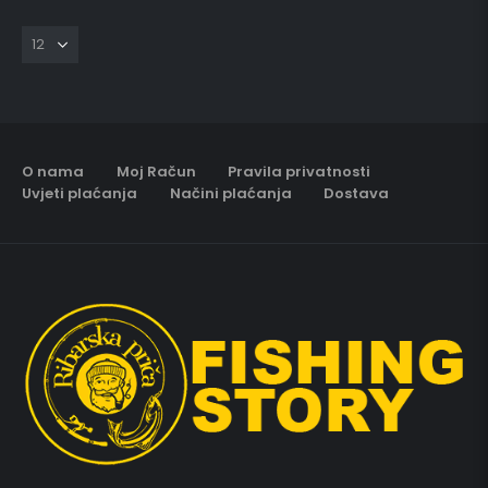
O nama
Moj Račun
Pravila privatnosti
Uvjeti plaćanja
Načini plaćanja
Dostava