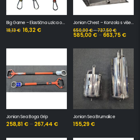
Big Game – Elastična uzica od čelika obloženog PVC-om s dvostrukom karabinerom
Jonian Chest – Konzola s više pumpi s jednim odvodom
16,32
€
18,13
€
650,00
€
–
737,50
€
585,00
€
–
663,75
€
Jonian Sea Boga Grip
Jonian Sea Brumalice
258,81
€
–
267,44
€
155,29
€