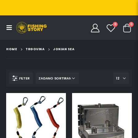
0
0
HOME
TRGOVINA
JONIAN SEA
FILTER