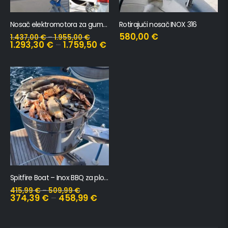
Nosač elektromotora za gumenjak
Rotirajući nosač INOX 316
580,00
€
1.437,00
€
–
1.955,00
€
1.293,30
€
–
1.759,50
€
Spitfire Boat – Inox BBQ za plovila
415,99
€
–
509,99
€
374,39
€
–
458,99
€