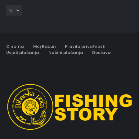
O nama
Moj Račun
Pravila privatnosti
Uvjeti plaćanja
Načini plaćanja
Dostava