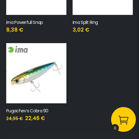
ima Powerfull Snap
ima Split Ring
8,38
€
3,02
€
Pugachev’s Cobra 90
22,46
€
24,95
€
0