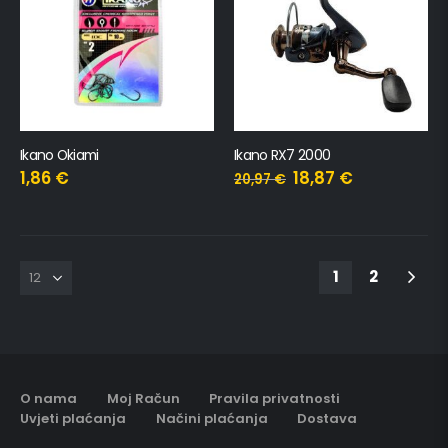
Ikano Okiami
Ikano RX7 2000
1,86
€
18,87
€
20,97
€
1
2
O nama
Moj Račun
Pravila privatnosti
Uvjeti plaćanja
Načini plaćanja
Dostava