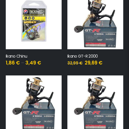
Ikano Chinu
Ikano GT-R 2000
1,86
€
–
3,49
€
29,69
€
32,99
€