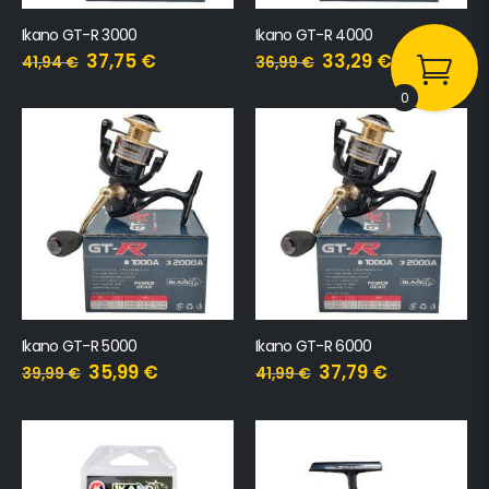
Ikano GT-R 3000
Ikano GT-R 4000
37,75
€
33,29
€
41,94
€
36,99
€
0
Ikano GT-R 5000
Ikano GT-R 6000
35,99
€
37,79
€
39,99
€
41,99
€