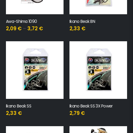
Awa-Shima 1090
Ikano Beak BN
2,09
€
–
3,72
€
2,33
€
Ikano Beak SS
Ikano Beak SS 3X Power
2,33
€
2,79
€