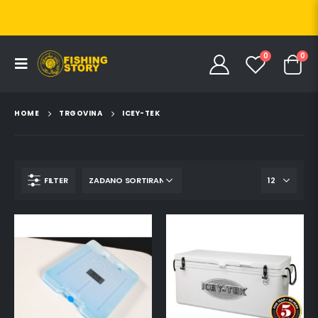
0
0
HOME
TRGOVINA
ICEY-TEK
FILTER