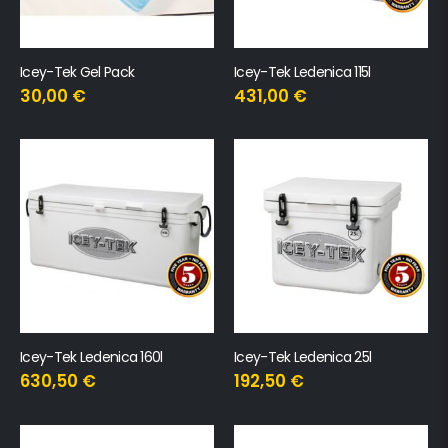
Icey-Tek Gel Pack
Icey-Tek Ledenica 115l
30,00
€
431,00
€
Icey-Tek Ledenica 160l
Icey-Tek Ledenica 25l
630,50
€
192,50
€