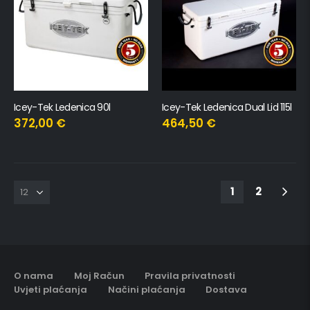
Icey-Tek Ledenica 90l
Icey-Tek Ledenica Dual Lid 115l
372,00
€
464,50
€
1
2
O nama
Moj Račun
Pravila privatnosti
Uvjeti plaćanja
Načini plaćanja
Dostava