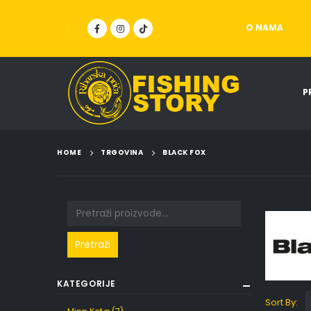
O NAMA
P
HOME
TRGOVINA
BLACK FOX
Pretraži
KATEGORIJE
Sort By: