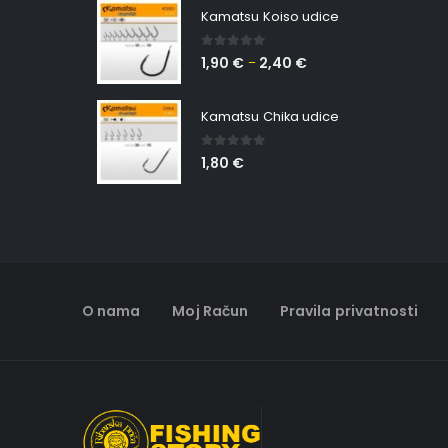
Kamatsu Koiso udice
0
out of 5
1,90
€
2,40
€
–
Kamatsu Chika udice
0
out of 5
1,80
€
O nama
Moj Račun
Pravila privatnosti