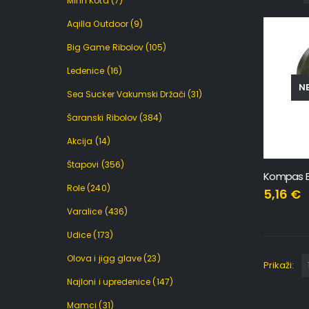
Minn Kota
(7)
Aqilla Outdoor
(9)
Big Game Ribolov
(105)
Ledenice
(16)
NE
Sea Sucker Vakumski Držači
(31)
Šaranski Ribolov
(384)
Akcija
(14)
Štapovi
(356)
Kompas B
Role
(240)
5,16
€
Varalice
(436)
Udice
(173)
Olova i jigg glave
(23)
Prikaži:
Najloni i upredenice
(147)
Mamci
(31)