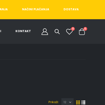
ĆANJA
NAČINI PLAĆANJA
DOSTAVA
0
0
I
KONTAKT
Prikaži: