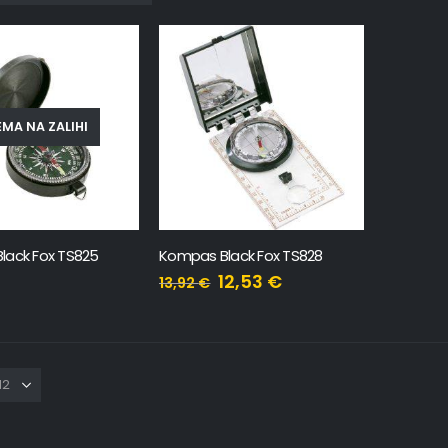
MA NA ZALIHI
lack Fox TS825
Kompas Black Fox TS828
12,53
€
13,92
€