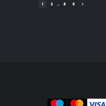
1
2
…
8
9