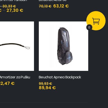
63,12
€
–
30,33
€
70,13
€
€
–
27,30
€
0
Amortizer za Pušku
Beuchat Apnea Backpack
12,47
€
99,93
€
89,94
€