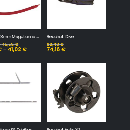
Beuchat 18mm Megatonne Crvena – Sandow
Beuchat 1Dive
–
45,58
€
82,40
€
€
–
41,02
€
74,16
€
6mm SS Tahitian
Beuchat Activ 30