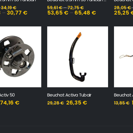
–
34,19
€
59,61
€
–
72,75
€
28,05
€
€
–
30,77
€
53,65
€
–
65,48
€
25,25
ctiv 50
Beuchat Activa Tubair
Beuchat 
74,16
€
26,35
€
29,28
€
13,85
€