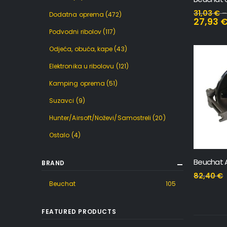
31,03
€
Dodatna oprema
(472)
27,93
Podvodni ribolov
(117)
Odjeća, obuća, kape
(43)
Elektronika u ribolovu
(121)
Kamping oprema
(51)
Suzavci
(9)
Hunter/Airsoft/Noževi/Samostreli
(20)
Ostalo
(4)
Beuchat A
BRAND
82,40
€
Beuchat
105
FEATURED PRODUCTS