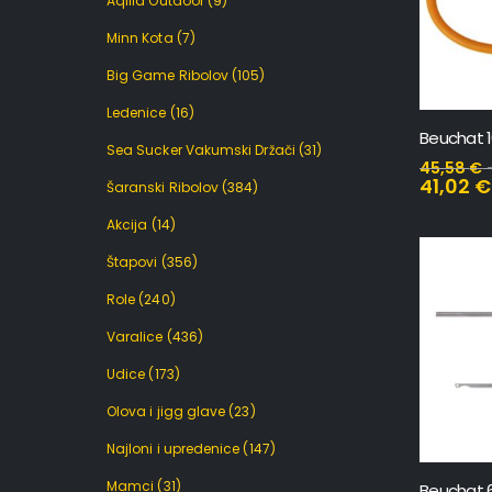
Aqilla Outdoor
(9)
Minn Kota
(7)
Big Game Ribolov
(105)
Ledenice
(16)
Sea Sucker Vakumski Držači
(31)
45,58
€
41,02
€
Šaranski Ribolov
(384)
Akcija
(14)
Štapovi
(356)
Role
(240)
Varalice
(436)
Udice
(173)
Olova i jigg glave
(23)
Najloni i upredenice
(147)
Mamci
(31)
Beuchat 