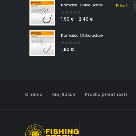
Kamatsu Koiso udice
Prikaži:
0
out of 5
1,90
€
2,40
€
–
Kamatsu Chika udice
0
out of 5
1,80
€
O nama
Moj Račun
Pravila privatnosti