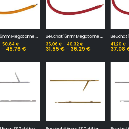
Beuchat 16mm Megatonne – Sandow
Beuchat 16mm Megatonne Crvena – Sandow
–
50,84
€
35,06
€
–
40,32
€
41,20
€
–
45,76
€
31,55
€
–
36,29
€
37,08
6.5mm SS Tahitian
Beuchat 6.5mm SS Tahitian Single Barb
Beuchat 