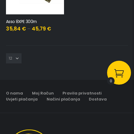
Asso 8XPE 300m
35,84
€
–
45,79
€
0
O nama
Moj Račun
Pravila privatnosti
Uvjeti plaćanja
Načini plaćanja
Dostava