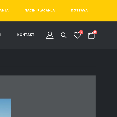
ĆANJA
NAČINI PLAĆANJA
DOSTAVA
0
0
I
KONTAKT