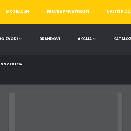
MOJ RAČUN
PRAVILA PRIVATNOSTI
UVJETI PLA
ROIZVODI
BRANDOVI
AKCIJA
KATALOZ
LOG CROATIA
INSPIRIRNI  RIBOLOVRASTE SA SVAKIM IZAZOVOM