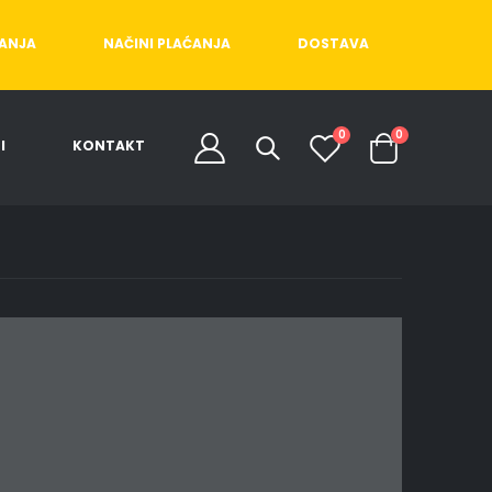
ĆANJA
NAČINI PLAĆANJA
DOSTAVA
0
0
I
KONTAKT